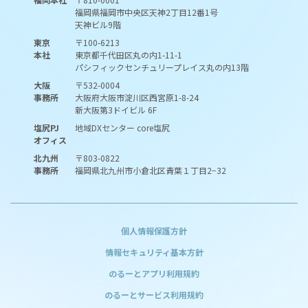
福岡県福岡市中央区天神2丁目12番1号
天神ビル9階
東京
〒100-6213
本社
東京都千代田区丸の内1-11-1
パシフィックセンチュリープレイス丸の内13階
大阪
〒532-0004
事務所
大阪府大阪市淀川区西宮原1-8-24
新大阪第3ドイビル 6F
塩尻PJ
地域DXセンター core塩尻
オフィス
北九州
〒803-0822
事務所
福岡県北九州市小倉北区青葉１丁目2−32
個人情報保護方針
情報セキュリティ基本方針
のるーとアプリ利用規約
のるーとサービス利用規約