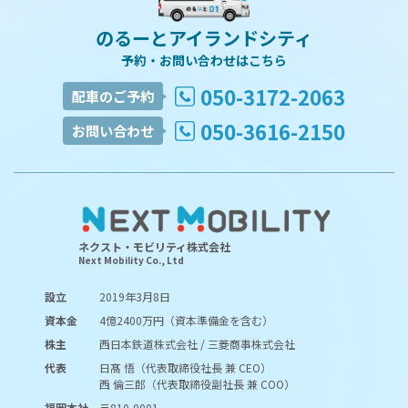
のるーとアイランドシティ
予約・お問い合わせはこちら
050-3172-2063
配車のご予約
050-3616-2150
お問い合わせ
ネクスト・モビリティ株式会社
Next Mobility Co., Ltd
設立
2019年3月8日
資本金
4億2400万円（資本準備金を含む）
株主
西日本鉄道株式会社 / 三菱商事株式会社
代表
日髙 悟（代表取締役社長 兼 CEO）
西 倫三郎（代表取締役副社長 兼 COO）
福岡本社
〒810-0001