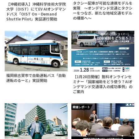
タクシー配車が可能な連携モデルを
【沖縄初導入】沖縄科学技術大学院
実現 〜オンデマンド交通とタクシ
大学（OIST）にてEV AIオンデマン
ーをつなぎ、新たな地域交通モデル
ドバス「OIST On－Demand
の構築へ〜
Shuttle Pilot」実証運行開始
福岡県古賀市で自動運転バス「自動
【1月28日開催】無料オンラインセ
運転のるーと」実証開始
ミナー「国庫補助をどう使う？AIオ
ンデマンド交通導入の成功事例」の
ご案内