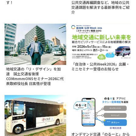
す！
公共交通再編調査など、地域の公共
交通課題を解決する最新事例をご紹
介
「自治体・公共Week2026」出展・
地域交通の「リ・デザイン」を加
ミニセミナー登壇のお知らせ
速 国土交通省後援
COMmmmONSセミナー2026に代
表取締役社長 日髙悟が登壇
オンデマンド交通「のるーと」から