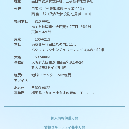
株主
西日本鉄道株式会社 / 三菱商事株式会社
代表
日髙 悟（代表取締役社長 兼 CEO）
西 倫三郎（代表取締役副社長 兼 COO）
福岡本社
〒810-0001
福岡県福岡市中央区天神2丁目12番1号
天神ビル9階
東京
〒100-6213
本社
東京都千代田区丸の内1-11-1
パシフィックセンチュリープレイス丸の内13階
大阪
〒532-0004
事務所
大阪府大阪市淀川区西宮原1-8-24
新大阪第3ドイビル 6F
塩尻PJ
地域DXセンター core塩尻
オフィス
北九州
〒803-0822
事務所
福岡県北九州市小倉北区青葉１丁目2−32
個人情報保護方針
情報セキュリティ基本方針