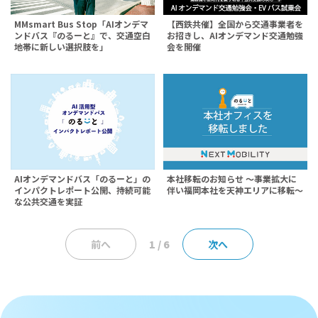
MMsmart Bus Stop「AIオンデマ
【西鉄共催】全国から交通事業者を
ンドバス『のるーと』で、交通空白
お招きし、AIオンデマンド交通勉強
地帯に新しい選択肢を」
会を開催
AIオンデマンドバス「のるーと」の
本社移転のお知らせ ～事業拡大に
インパクトレポート公開、持続可能
伴い福岡本社を天神エリアに移転～
な公共交通を実証
前へ
1 / 6
次へ