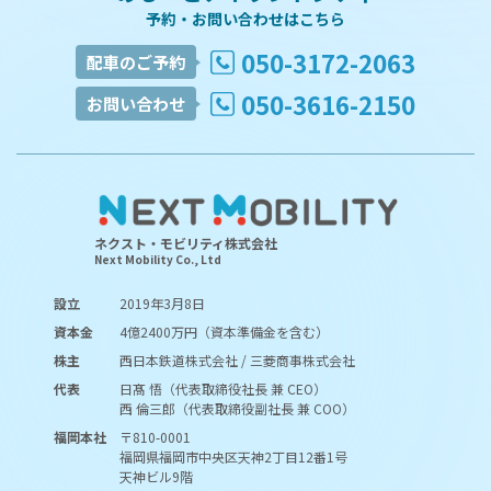
予約・お問い合わせはこちら
050-3172-2063
配車のご予約
050-3616-2150
お問い合わせ
ネクスト・モビリティ株式会社
Next Mobility Co., Ltd
設立
2019年3月8日
資本金
4億2400万円（資本準備金を含む）
株主
西日本鉄道株式会社 / 三菱商事株式会社
代表
日髙 悟（代表取締役社長 兼 CEO）
西 倫三郎（代表取締役副社長 兼 COO）
福岡本社
〒810-0001
福岡県福岡市中央区天神2丁目12番1号
天神ビル9階