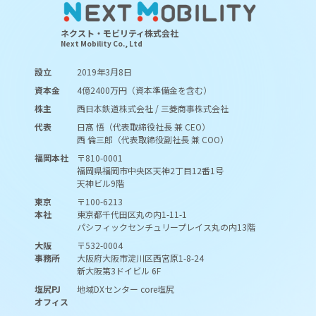
ネクスト・モビリティ株式会社
Next Mobility Co., Ltd
設立
2019年3月8日
資本金
4億2400万円（資本準備金を含む）
株主
西日本鉄道株式会社 / 三菱商事株式会社
代表
日髙 悟（代表取締役社長 兼 CEO）
西 倫三郎（代表取締役副社長 兼 COO）
福岡本社
〒810-0001
福岡県福岡市中央区天神2丁目12番1号
天神ビル9階
東京
〒100-6213
本社
東京都千代田区丸の内1-11-1
パシフィックセンチュリープレイス丸の内13階
大阪
〒532-0004
事務所
大阪府大阪市淀川区西宮原1-8-24
新大阪第3ドイビル 6F
塩尻PJ
地域DXセンター core塩尻
オフィス