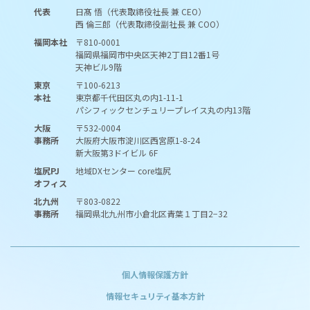
代表
日髙 悟（代表取締役社長 兼 CEO）
西 倫三郎（代表取締役副社長 兼 COO）
福岡本社
〒810-0001
福岡県福岡市中央区天神2丁目12番1号
天神ビル9階
東京
〒100-6213
本社
東京都千代田区丸の内1-11-1
パシフィックセンチュリープレイス丸の内13階
大阪
〒532-0004
事務所
大阪府大阪市淀川区西宮原1-8-24
新大阪第3ドイビル 6F
塩尻PJ
地域DXセンター core塩尻
オフィス
北九州
〒803-0822
事務所
福岡県北九州市小倉北区青葉１丁目2−32
個人情報保護方針
情報セキュリティ基本方針