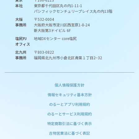
本社
東京都千代田区丸の内1-11-1
パシフィックセンチュリープレイス丸の内13階
大阪
〒532-0004
事務所
大阪府大阪市淀川区西宮原1-8-24
新大阪第3ドイビル 6F
塩尻PJ
地域DXセンター core塩尻
オフィス
北九州
〒803-0822
事務所
福岡県北九州市小倉北区青葉１丁目2−32
個人情報保護方針
情報セキュリティ基本方針
のるーとアプリ利用規約
のるーとサービス利用規約
特定商取引法に基づく表示
古物営業法に基づく表記