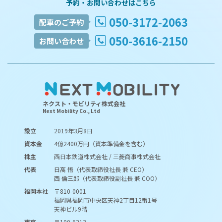
予約・お問い合わせはこちら
050-3172-2063
配車のご予約
050-3616-2150
お問い合わせ
ネクスト・モビリティ株式会社
Next Mobility Co., Ltd
設立
2019年3月8日
資本金
4億2400万円（資本準備金を含む）
株主
西日本鉄道株式会社 / 三菱商事株式会社
代表
日髙 悟（代表取締役社長 兼 CEO）
西 倫三郎（代表取締役副社長 兼 COO）
福岡本社
〒810-0001
福岡県福岡市中央区天神2丁目12番1号
天神ビル9階
東京
〒100-6213