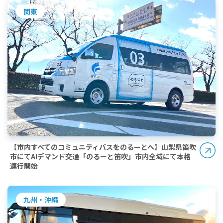
関東
【市内すべてのコミュニティバスをのるーとへ】山梨県笛吹
市にてAIデマンド交通「のるーと笛吹」市内全域にて本格
運行開始
九州・沖縄