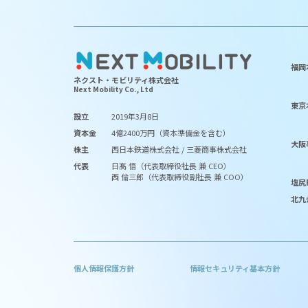
福岡
ネクスト・モビリティ株式会社
Next Mobility Co., Ltd
東京
設立
2019年3月8日
資本金
4億2400万円（資本準備金を含む）
大阪
株主
西日本鉄道株式会社 / 三菱商事株式会社
代表
日髙 悟（代表取締役社長 兼 CEO）
西 倫三郎（代表取締役副社長 兼 COO）
塩尻
北九
個人情報保護方針
情報セキュリティ基本方針