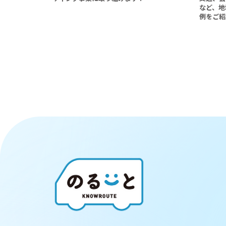
など、地
例をご