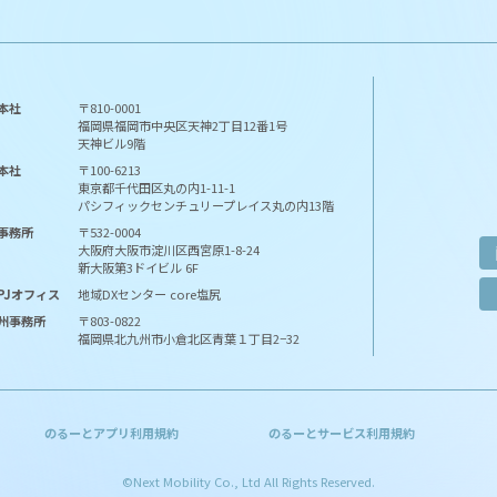
本社
〒810-0001
福岡県福岡市中央区天神2丁目12番1号
天神ビル9階
本社
〒100-6213
東京都千代田区丸の内1-11-1
パシフィックセンチュリープレイス丸の内13階
事務所
〒532-0004
大阪府大阪市淀川区西宮原1-8-24
新大阪第3ドイビル 6F
PJ
オフィス
地域DXセンター core塩尻
州
事務所
〒803-0822
福岡県北九州市小倉北区青葉１丁目2−32
のるーとアプリ利用規約
のるーとサービス利用規約
©Next Mobility Co., Ltd All Rights Reserved.