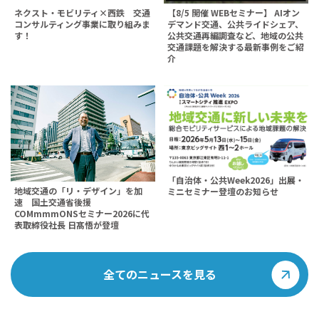
ネクスト・モビリティ×西鉄 交通
【8/5 開催 WEBセミナー】 AIオン
コンサルティング事業に取り組みま
デマンド交通、公共ライドシェア、
す！
公共交通再編調査など、地域の公共
交通課題を解決する最新事例をご紹
介
「自治体・公共Week2026」出展・
地域交通の「リ・デザイン」を加
ミニセミナー登壇のお知らせ
速 国土交通省後援
COMmmmONSセミナー2026に代
表取締役社長 日髙悟が登壇
全てのニュースを見る