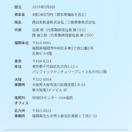
設立
2019年3月8日
資本金
4億2400万円（資本準備金を含む）
株主
西日本鉄道株式会社 / 三菱商事株式会社
代表
日髙 悟（代表取締役社長 兼 CEO）
西 倫三郎（代表取締役副社長 兼 COO）
福岡本社
〒810-0001
福岡県福岡市中央区天神2丁目12番1号
天神ビル9階
東京
〒100-6213
本社
東京都千代田区丸の内1-11-1
パシフィックセンチュリープレイス丸の内13階
大阪
〒532-0004
事務所
大阪府大阪市淀川区西宮原1-8-24
新大阪第3ドイビル 6F
塩尻PJ
地域DXセンター core塩尻
オフィス
北九州
〒803-0822
事務所
福岡県北九州市小倉北区青葉１丁目2−32