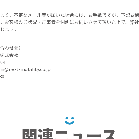
より、不審なメール等が届いた場合には、お手数ですが、下記お
。お客様のご状況・ご事情を個別にお伺いさせて頂いた上で、弊社
じます。
合わせ先）
株式会社
04
ext-mobility.co.jp
30
関連ニュース