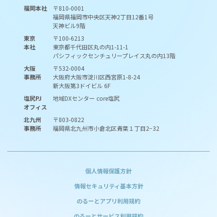
福岡本社
〒810-0001
福岡県福岡市中央区天神2丁目12番1号
天神ビル9階
東京
〒100-6213
本社
東京都千代田区丸の内1-11-1
パシフィックセンチュリープレイス丸の内13階
大阪
〒532-0004
事務所
大阪府大阪市淀川区西宮原1-8-24
新大阪第3ドイビル 6F
塩尻PJ
地域DXセンター core塩尻
オフィス
北九州
〒803-0822
事務所
福岡県北九州市小倉北区青葉１丁目2−32
個人情報保護方針
情報セキュリティ基本方針
のるーとアプリ利用規約
のるーとサービス利用規約