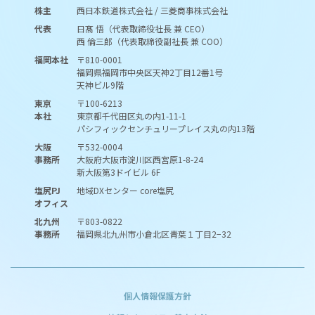
株主
西日本鉄道株式会社 / 三菱商事株式会社
代表
日髙 悟（代表取締役社長 兼 CEO）
西 倫三郎（代表取締役副社長 兼 COO）
福岡本社
〒810-0001
福岡県福岡市中央区天神2丁目12番1号
天神ビル9階
東京
〒100-6213
本社
東京都千代田区丸の内1-11-1
パシフィックセンチュリープレイス丸の内13階
大阪
〒532-0004
事務所
大阪府大阪市淀川区西宮原1-8-24
新大阪第3ドイビル 6F
塩尻PJ
地域DXセンター core塩尻
オフィス
北九州
〒803-0822
事務所
福岡県北九州市小倉北区青葉１丁目2−32
個人情報保護方針