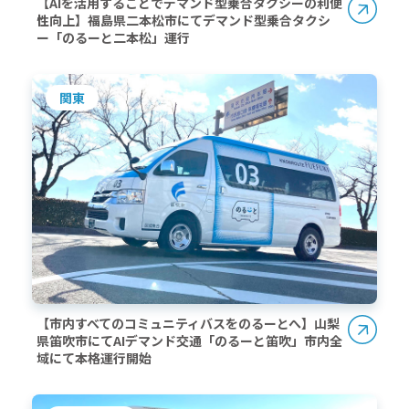
【AIを活用することでデマンド型乗合タクシーの利便
性向上】福島県二本松市にてデマンド型乗合タクシ
ー「のるーと二本松」運行
関東
【市内すべてのコミュニティバスをのるーとへ】山梨
県笛吹市にてAIデマンド交通「のるーと笛吹」市内全
域にて本格運行開始