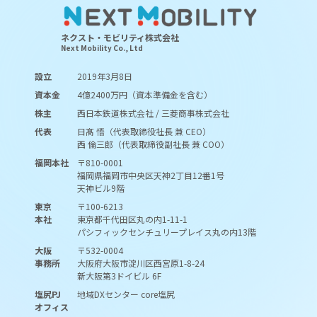
ネクスト・モビリティ株式会社
Next Mobility Co., Ltd
設立
2019年3月8日
資本金
4億2400万円（資本準備金を含む）
株主
西日本鉄道株式会社 / 三菱商事株式会社
代表
日髙 悟（代表取締役社長 兼 CEO）
西 倫三郎（代表取締役副社長 兼 COO）
福岡本社
〒810-0001
福岡県福岡市中央区天神2丁目12番1号
天神ビル9階
東京
〒100-6213
本社
東京都千代田区丸の内1-11-1
パシフィックセンチュリープレイス丸の内13階
大阪
〒532-0004
事務所
大阪府大阪市淀川区西宮原1-8-24
新大阪第3ドイビル 6F
塩尻PJ
地域DXセンター core塩尻
オフィス