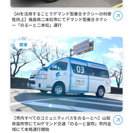
【AIを活用することでデマンド型乗合タクシーの利便
性向上】福島県二本松市にてデマンド型乗合タクシ
ー「のるーと二本松」運行
関東
【市内すべてのコミュニティバスをのるーとへ】山梨
県笛吹市にてAIデマンド交通「のるーと笛吹」市内全
域にて本格運行開始