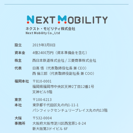
ネクスト・モビリティ株式会社
Next Mobility Co., Ltd
設立
2019年3月8日
資本金
4億2400万円（資本準備金を含む）
株主
西日本鉄道株式会社 / 三菱商事株式会社
代表
日髙 悟（代表取締役社長 兼 CEO）
西 倫三郎（代表取締役副社長 兼 COO）
福岡本社
〒810-0001
福岡県福岡市中央区天神2丁目12番1号
天神ビル9階
東京
〒100-6213
本社
東京都千代田区丸の内1-11-1
パシフィックセンチュリープレイス丸の内13階
大阪
〒532-0004
事務所
大阪府大阪市淀川区西宮原1-8-24
新大阪第3ドイビル 6F