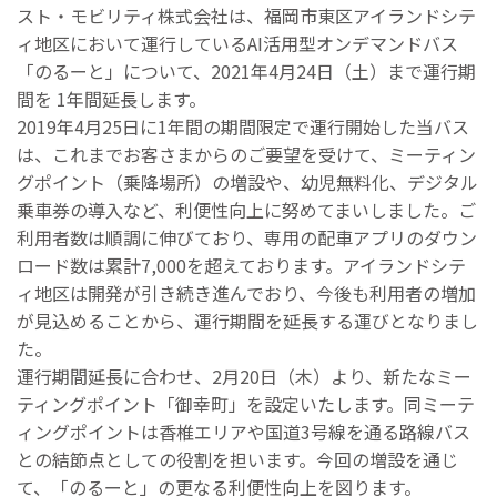
スト・モビリティ株式会社は、福岡市東区アイランドシテ
ィ地区において運行しているAI活用型オンデマンドバス
「のるーと」について、2021年4月24日（土）まで運行期
間を 1年間延長します。
2019年4月25日に1年間の期間限定で運行開始した当バス
は、これまでお客さまからのご要望を受けて、ミーティン
グポイント（乗降場所）の増設や、幼児無料化、デジタル
乗車券の導入など、利便性向上に努めてまいしました。ご
利用者数は順調に伸びており、専用の配車アプリのダウン
ロード数は累計7,000を超えております。アイランドシテ
ィ地区は開発が引き続き進んでおり、今後も利用者の増加
が見込めることから、運行期間を延長する運びとなりまし
た。
運行期間延長に合わせ、2月20日（木）より、新たなミー
ティングポイント「御幸町」を設定いたします。同ミーテ
ィングポイントは香椎エリアや国道3号線を通る路線バス
との結節点としての役割を担います。今回の増設を通じ
て、「のるーと」の更なる利便性向上を図ります。