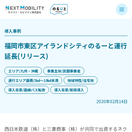
導入事例
福岡市東区アイランドシティのるーと運行
延長(リリース)
エリア/九州・沖縄
事業主体/民間事業者
運行エリア面積/5㎢〜10㎢未満
地域特性/住宅地
導入背景/路線バス転換
導入背景/新規導入
2020年02月14日
西日本鉄道（株）と三菱商事（株）が共同で出資するネク