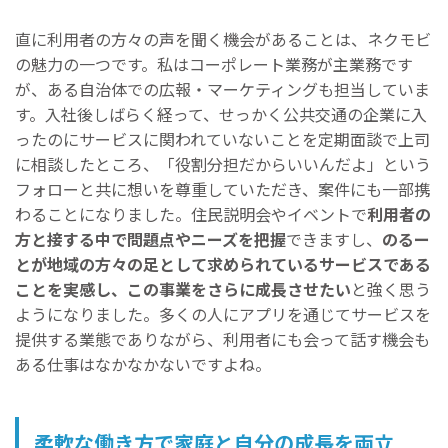
直に利用者の方々の声を聞く機会があることは、ネクモビ
の魅力の一つです。私はコーポレート業務が主業務です
が、ある自治体での広報・マーケティングも担当していま
す。入社後しばらく経って、せっかく公共交通の企業に入
ったのにサービスに関われていないことを定期面談で上司
に相談したところ、「役割分担だからいいんだよ」という
フォローと共に想いを尊重していただき、案件にも一部携
わることになりました。住民説明会やイベントで
利用者の
方と接する中で問題点やニーズを把握
できますし、
のるー
とが地域の方々の足として求められているサービスである
ことを実感し、この事業をさらに成長させたい
と強く思う
ようになりました。多くの人にアプリを通じてサービスを
提供する業態でありながら、利用者にも会って話す機会も
ある仕事はなかなかないですよね。
柔軟な働き方で家庭と自分の成長を両立