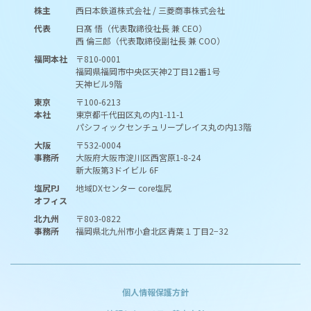
株主
西日本鉄道株式会社 / 三菱商事株式会社
代表
日髙 悟（代表取締役社長 兼 CEO）
西 倫三郎（代表取締役副社長 兼 COO）
福岡本社
〒810-0001
福岡県福岡市中央区天神2丁目12番1号
天神ビル9階
東京
〒100-6213
本社
東京都千代田区丸の内1-11-1
パシフィックセンチュリープレイス丸の内13階
大阪
〒532-0004
事務所
大阪府大阪市淀川区西宮原1-8-24
新大阪第3ドイビル 6F
塩尻PJ
地域DXセンター core塩尻
オフィス
北九州
〒803-0822
事務所
福岡県北九州市小倉北区青葉１丁目2−32
個人情報保護方針