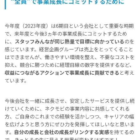
“全員”で事業成長にコミットするために
今年度（2023年度）は6期目という会社として重要な時期
で、来年度と今後3ヵ年の事業成長にコミットするため
に、
スタッフみんなが同じ熱量で目標に向かっている
のを
感じています。経営企画グループは売上をとってくること
はできませんが、働きやすい環境を整え、不要なコストを
抑え、競合に勝つために経理目線の数字を提供するなど、
収益につながるアクションで事業成長に貢献できる
と考え
ています。
今後会社を一緒に成長させ、安定したサービスを提供し続
けていくために、ネクモビの事業内容に共感してくれる
方、ご自身のこれまでの経験を活かしつつ、キャリアの幅
を広げようと思う方にぜひ力を発揮してほしいなと思いま
す。
自分の成長と会社の成長がリンクする実感
を持てるの
で、きっとその先に見える世界が変わるはずです！