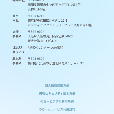
福岡県福岡市中央区天神2丁目12番1号
天神ビル9階
東京
〒100-6213
本社
東京都千代田区丸の内1-11-1
パシフィックセンチュリープレイス丸の内13階
大阪
〒532-0004
事務所
大阪府大阪市淀川区西宮原1-8-24
新大阪第3ドイビル 6F
塩尻PJ
地域DXセンター core塩尻
オフィス
北九州
〒803-0822
事務所
福岡県北九州市小倉北区青葉１丁目2−32
個人情報保護方針
情報セキュリティ基本方針
のるーとアプリ利用規約
のるーとサービス利用規約