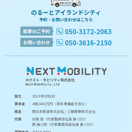
のるーとアイランドシティ
予約・お問い合わせはこちら
050-3172-2063
配車のご予約
050-3616-2150
お問い合わせ
ネクスト・モビリティ株式会社
Next Mobility Co., Ltd
設立
2019年3月8日
資本金
4億2400万円（資本準備金を含む）
株主
西日本鉄道株式会社 / 三菱商事株式会社
代表
日髙 悟（代表取締役社長 兼 CEO）
西 倫三郎（代表取締役副社長 兼 COO）
福岡本社
〒810-0001