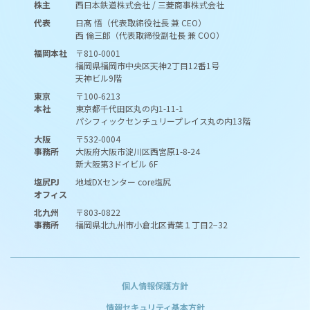
株主
西日本鉄道株式会社 / 三菱商事株式会社
代表
日髙 悟（代表取締役社長 兼 CEO）
西 倫三郎（代表取締役副社長 兼 COO）
福岡本社
〒810-0001
福岡県福岡市中央区天神2丁目12番1号
天神ビル9階
東京
〒100-6213
本社
東京都千代田区丸の内1-11-1
パシフィックセンチュリープレイス丸の内13階
大阪
〒532-0004
事務所
大阪府大阪市淀川区西宮原1-8-24
新大阪第3ドイビル 6F
塩尻PJ
地域DXセンター core塩尻
オフィス
北九州
〒803-0822
事務所
福岡県北九州市小倉北区青葉１丁目2−32
個人情報保護方針
情報セキュリティ基本方針