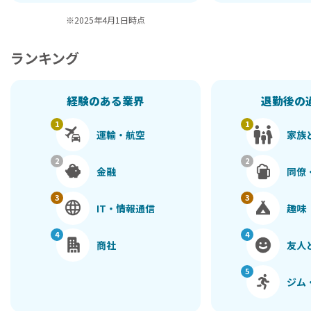
※2025年4月1日時点
ランキング
経験のある業界
退勤後の
運輸・航空
家族
金融
同僚
IT・情報通信
趣味
商社
友人
ジム