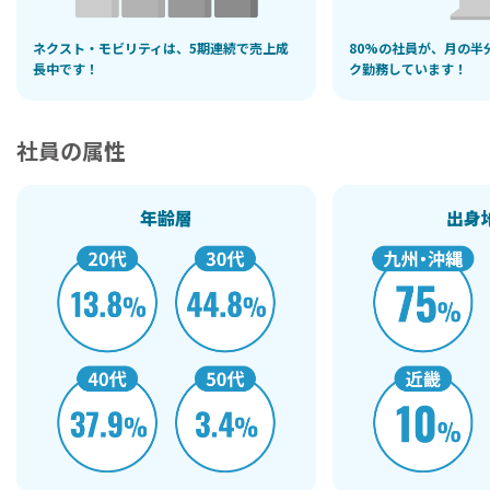
ネクスト・モビリティは、5期連続で
売上成
80%の社員が、月の半
長中です！
ク勤務しています！
社員の属性
年齢層
出身