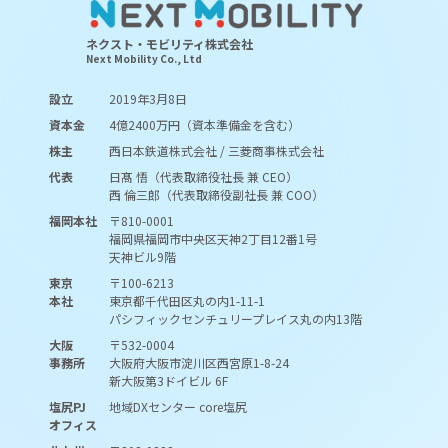
ネクスト・モビリティ株式会社
Next Mobility Co., Ltd
設立
2019年3月8日
資本金
4億2400万円（資本準備金を含む）
株主
西日本鉄道株式会社 / 三菱商事株式会社
代表
日髙 悟（代表取締役社長 兼 CEO）
西 倫三郎（代表取締役副社長 兼 COO）
福岡本社
〒810-0001
福岡県福岡市中央区天神2丁目12番1号
天神ビル9階
東京
〒100-6213
本社
東京都千代田区丸の内1-11-1
パシフィックセンチュリープレイス丸の内13階
大阪
〒532-0004
事務所
大阪府大阪市淀川区西宮原1-8-24
新大阪第3ドイビル 6F
塩尻PJ
地域DXセンター core塩尻
オフィス