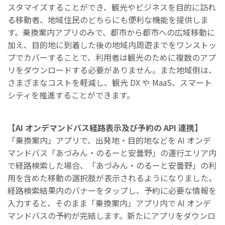
スタマイズすることができ、観光やビジネスを⽬的に訪れ
る移動者、地域住⺠のどちらにも便利な機能を提供しま
す。乗換案内アプリのみで、都市から都市への広域移動に
加え、⽬的地に到着した後の地域内周遊までをワンストッ
プでカバーすることで、利⽤者は観光のために複数のアプ
リをダウンロードする必要がありません。また地域側は、
さまざまなコストを軽減し、観光 DX や MaaS、スマート
シティを推進することができます。
【AI オンデマンドバス経路表⽰及び予約の API 連携】
「乗換案内」アプリで、出発地・⽬的地などを AI オンデ
マンドバス「あづみん・のるーと安曇野」の運⾏エリア内
で経路検索した場合、「あづみん・のるーと安曇野」の利
⽤を含めた移動の選択肢が表⽰されるようになりました。
経路検索結果内のバナーをタップし、予約に必要な情報を
⼊⼒すると、そのまま「乗換案内」アプリ内で AI オンデ
マンドバスの予約が完結します。新たにアプリをダウンロ