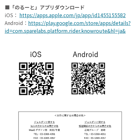
■「のるーと」アプリダウンロード
iOS：
https://apps.apple.com/jp/app/id1455155582
Android：
https://play.google.com/store/apps/details
?
id=com.sparelabs.platform.rider.knowroute&hl=ja&