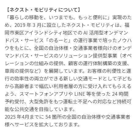
【ネクスト・モビリティについて】
「暮らしの移動を、いつまでも、もっと便利に」実現のた
め、2019 年 3 ⽉に設⽴したネクスト・モビリティは、福
岡市東区アイランドシティ地区での AI 活⽤型オンデマン
ドバス・サービス「のるーと」の運⾏事業で培ったノウハ
ウをもとに、全国の⾃治体様・交通事業者様向けのオンデ
マンドバス・サービスのソリューション提供型事業（オペ
レーションの仕組みの提供、顧客の運⾏体制構築の⽀援、
⾞両の提供など）を展開しています。お客様の利便性と運
⾏の効率性の両⽴ができる新しい交通モードとして⼦ども
から⾼齢者まで幅広い利⽤者層の⽅に受け⼊れてもらえる
よう、スマートフォンアプリや LINE 等を使った 24 時間
予約受付、⼤型免許をもつ運転⼠不⾜への対応など持続可
能な公共交通を⽬指しています。
2025 年4月までに 54 箇所の全国の自治体様や交通事業者
様へサービスを拡大しております。