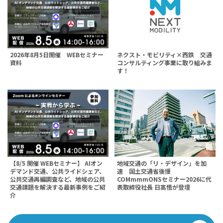
ネクスト・モビリティ×西鉄 交通
2026年8月5日開催 WEBセミナー
コンサルティング事業に取り組みま
資料
す！
地域交通の「リ・デザイン」を加
【8/5 開催 WEBセミナー】 AIオン
速 国土交通省後援
デマンド交通、公共ライドシェア、
COMmmmONSセミナー2026に代
公共交通再編調査など、地域の公共
表取締役社長 日髙悟が登壇
交通課題を解決する最新事例をご紹
介