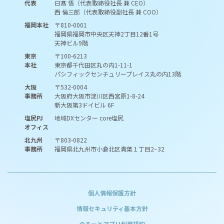
代表
日髙 悟（代表取締役社長 兼 CEO）
西 倫三郎（代表取締役副社長 兼 COO）
福岡本社
〒810-0001
福岡県福岡市中央区天神2丁目12番1号
天神ビル9階
東京
〒100-6213
本社
東京都千代田区丸の内1-11-1
パシフィックセンチュリープレイス丸の内13階
大阪
〒532-0004
事務所
大阪府大阪市淀川区西宮原1-8-24
新大阪第3ドイビル 6F
塩尻PJ
地域DXセンター core塩尻
オフィス
北九州
〒803-0822
事務所
福岡県北九州市小倉北区青葉１丁目2−32
個人情報保護方針
情報セキュリティ基本方針
のるーとアプリ利用規約