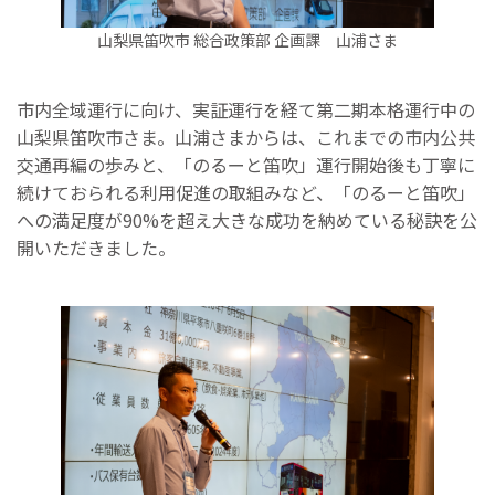
山梨県笛吹市 総合政策部 企画課 山浦さま
市内全域運行に向け、実証運行を経て第二期本格運行中の
山梨県笛吹市さま。山浦さまからは、これまでの市内公共
交通再編の歩みと、「のるーと笛吹」運行開始後も丁寧に
続けておられる利用促進の取組みなど、「のるーと笛吹」
への満足度が90%を超え大きな成功を納めている秘訣を公
開いただきました。