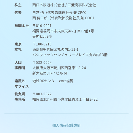
株主
西日本鉄道株式会社 / 三菱商事株式会社
代表
日髙 悟（代表取締役社長 兼 CEO）
西 倫三郎（代表取締役副社長 兼 COO）
福岡本社
〒810-0001
福岡県福岡市中央区天神2丁目12番1号
天神ビル9階
東京
〒100-6213
本社
東京都千代田区丸の内1-11-1
パシフィックセンチュリープレイス丸の内13階
大阪
〒532-0004
事務所
大阪府大阪市淀川区西宮原1-8-24
新大阪第3ドイビル 6F
塩尻PJ
地域DXセンター core塩尻
オフィス
北九州
〒803-0822
事務所
福岡県北九州市小倉北区青葉１丁目2−32
個人情報保護方針