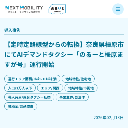
導入事例
【定時定路線型からの転換】奈良県橿原市
にてAIデマンドタクシー「のるーと橿原ま
すが号」運行開始
運行エリア面積/5㎢〜10㎢未満
地域特性/住宅地
人口/3万人以下
エリア/関西
地域特性/市街地
導入背景/乗合タクシー転換
事業主体/自治体
補助金/交通空白
2026年02月13日