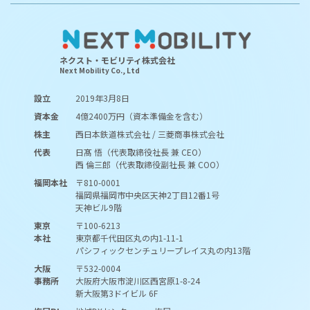
ネクスト・モビリティ株式会社
Next Mobility Co., Ltd
設立
2019年3月8日
資本金
4億2400万円（資本準備金を含む）
株主
西日本鉄道株式会社 / 三菱商事株式会社
代表
日髙 悟（代表取締役社長 兼 CEO）
西 倫三郎（代表取締役副社長 兼 COO）
福岡本社
〒810-0001
福岡県福岡市中央区天神2丁目12番1号
天神ビル9階
東京
〒100-6213
本社
東京都千代田区丸の内1-11-1
パシフィックセンチュリープレイス丸の内13階
大阪
〒532-0004
事務所
大阪府大阪市淀川区西宮原1-8-24
新大阪第3ドイビル 6F