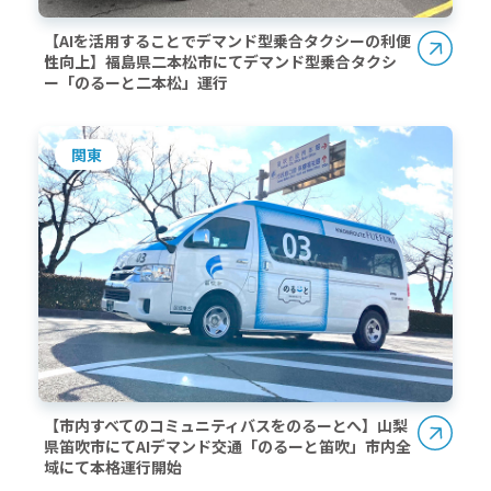
【AIを活用することでデマンド型乗合タクシーの利便
性向上】福島県二本松市にてデマンド型乗合タクシ
ー「のるーと二本松」運行
関東
【市内すべてのコミュニティバスをのるーとへ】山梨
県笛吹市にてAIデマンド交通「のるーと笛吹」市内全
域にて本格運行開始