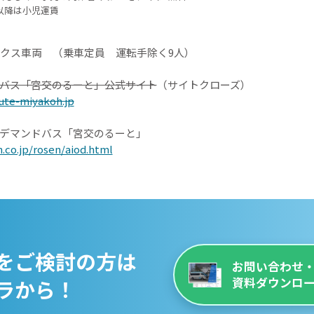
以降は小児運賃
クス車両 （乗車定員 運転手除く9人）
ドバス「宮交のるーと」公式サイト
（サイトクローズ）
ute-miyakoh.jp
ンデマンドバス「宮交のるーと」
.co.jp/rosen/aiod.html
をご検討の方は
お問い合わせ
ラから！
資料ダウンロ