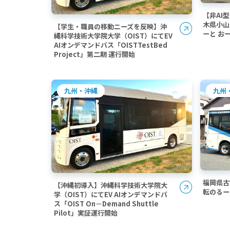
【非AI
木県小山
【学生・職員の移動ニーズを反映】沖
ーと お
縄科学技術大学院大学（OIST）にてEV
AIオンデマンドバス「OISTTestBed
Project」第二期 運行開始
九州
九州・沖縄
福岡県古
【沖縄初導入】沖縄科学技術大学院大
転のるー
学（OIST）にてEV AIオンデマンドバ
ス「OIST On－Demand Shuttle
Pilot」実証運行開始