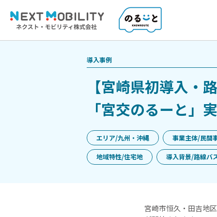
導入事例
【宮崎県初導入・
「宮交のるーと」
エリア/九州・沖縄
事業主体/民間
地域特性/住宅地
導入背景/路線バ
宮崎市恒久・田吉地区に