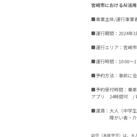
宮崎市におけるAI活
■事業主体/運行事業
■運行期間：2024年
■運行エリア：宮崎市
■運行時間：10:00〜17
■予約方法：事前に会
■予約受付時間：乗車
アプリ 24時間可 / 電話
■運賃：大人（中学
障がい者・介護
幼児（未就学児）は、大