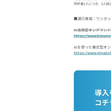
同伴者1人につき、2人目
■運行車両：ワンボッ
AI活用型オンデマン
https://www.knowro
AIを使った乗合型オ
https://www.miyakoh
導入
コチ