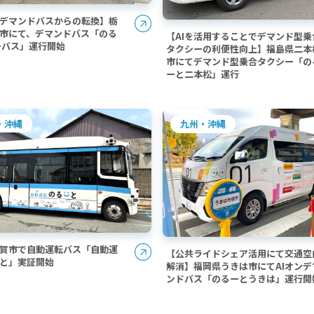
型デマンドバスからの転換】栃
市にて、デマンドバス「のる
【AIを活用することでデマンド型乗
ーバス」運行開始
タクシーの利便性向上】福島県二本
市にてデマンド型乗合タクシー「の
ーと二本松」運行
・沖縄
九州・沖縄
賀市で自動運転バス「自動運
【公共ライドシェア活用にて交通空
と」実証開始
解消】福岡県うきは市にてAIオンデ
ンドバス「のるーとうきは」運行開