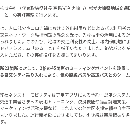
株式会社（代表取締役社長 髙橋光治 宮崎市）様が
宮崎県地域交通
ーと」の実証実験を行います。
は、人口減少やコロナ禍における外出制限などによるバス利用者
交通ネットワーク維持困難の懸念を受け、先端技術の活用による
られました。このたび、地域の交通利便性の向上、域内移動増に
ドバスシステム「のるーと」を採用いただきました。路線バスを補
入いただき、その実証検証を支援してまいります。
所23箇所に対して、2倍の45箇所のミーティングポイントを設置
る宮交シティ乗り入れにより、他の路線バスや高速バスとのシーム
弊社ネクスト・モビリティは専用アプリによる予約・配車システム
交通事業者さまへの現地トレーニング、決済機能や備品調達支援、
るマーケティング活動支援など、これまでの他地区支援実績や自主
まいりました。運行開始後におきましても、引き続き実績把握や各
す。