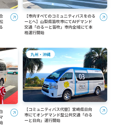
合
【市内すべてのコミュニティバスをのる
松
ーとへ】山梨県笛吹市にてAIデマンド
る
交通「のるーと笛吹」市内全域にて本
格運行開始
九州・沖縄
【コミュニティバス代替】宮崎県日向
白
市にてオンデマンド型公共交通「のる
マ
ーと日向」運行開始
始