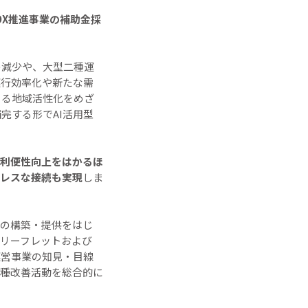
DX推進事業の補助金採
の減少や、大型二種運
運行効率化や新たな需
よる地域活性化をめざ
完する形でAI活用型
し利便性向上をはかるほ
レスな接続も実現
しま
の構築・提供をはじ
リーフレットおよび
運営事業の知見・目線
種改善活動を総合的に