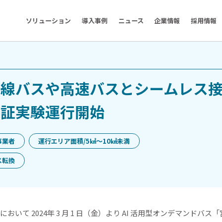
ソリューション
導入事例
ニュース
企業情報
採用情報
路線バスや高速バスとシームレス
実証実験運行開始
事業者
運行エリア面積/5㎢〜10㎢未満
ス転換
おいて 2024年 3 月 1 日（金）より AI 活用型オンデマンドバ