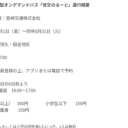
用型オンデマンドバス「宮交のるーと」運行概要
者：宮崎交通株式会社
3月1日（金）〜同年8月31日（火）
恒久・田吉地区
:00
員登録の上、アプリまたは電話で予約
日の6日前より
 10:00〜17:00
生以上） 300円 小学生以下 150円
者 150円
人もしくは小児の同伴者1人につき、1人は無料