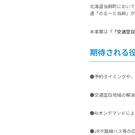
北海道当麻町において
通「のるーと当麻」が2
本事業は
『「交通空白
期待される
●予約タイミングや、
●交通空白地域の解消
●AIオンデマンドに
●JRや路線バス等の