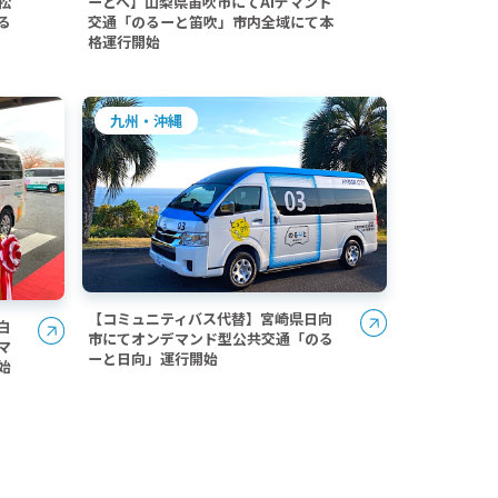
松
ーとへ】山梨県笛吹市にてAIデマンド
る
交通「のるーと笛吹」市内全域にて本
格運行開始
九州・沖縄
【コミュニティバス代替】宮崎県日向
白
市にてオンデマンド型公共交通「のる
マ
ーと日向」運行開始
始