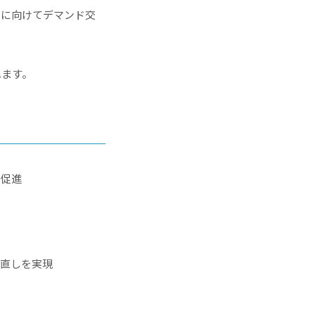
消に向けてデマンド交
れます。
出促進
見直しを実現