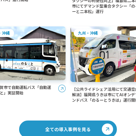
タクシーの利便性向上】福島県二本
市にてデマンド型乗合タクシー「の
ーと二本松」運行
・沖縄
九州・沖縄
賀市で自動運転バス「自動運
【公共ライドシェア活用にて交通空
と」実証開始
解消】福岡県うきは市にてAIオンデ
ンドバス「のるーとうきは」運行開
全ての導入事例を見る