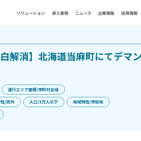
ソリューション
導入事例
ニュース
企業情報
採用情報
空白解消】北海道当麻町にてデマ
運行エリア面積/市町村全域
性/郊外
人口/3万人以下
地域特性/市街地