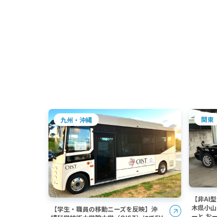
関東
九州・沖縄
【非AI
木県小山
【学生・職員の移動ニーズを反映】沖
ーと お