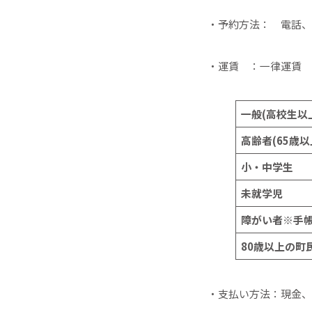
・予約方法： 電話、 
・運賃 ：一律運賃
一般(
高校生以
高齢者(65
歳以
小・中学生
未就学児
障がい者※
手
80
歳以上の町
・支払い方法：現金、