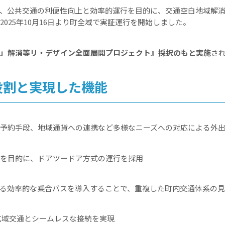
、公共交通の利便性向上と効率的運行を目的に、交通空白地域解
025年10月16日より町全域で実証運行を開始しました。
」解消等リ・デザイン全面展開プロジェクト』採択のもと実施
さ
役割と実現した機能
予約手段、地域通貨への連携など多様なニーズへの対応による外
を目的に、ドアツードア方式の運行を採用
よる効率的な乗合バスを導入することで、重複した町内交通体系の
広域交通とシームレスな接続を実現