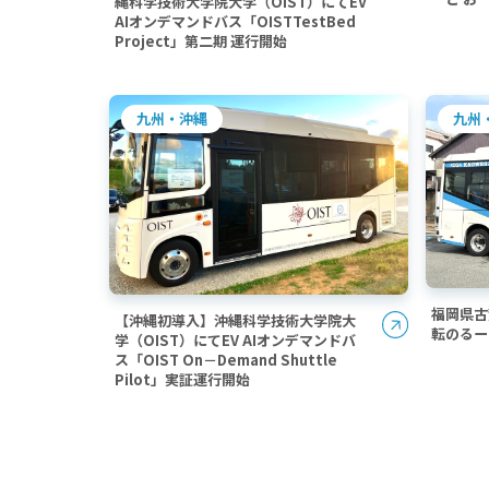
縄科学技術大学院大学（OIST）にてEV
AIオンデマンドバス「OISTTestBed
Project」第二期 運行開始
九州
九州・沖縄
福岡県古
【沖縄初導入】沖縄科学技術大学院大
転のるー
学（OIST）にてEV AIオンデマンドバ
ス「OIST On－Demand Shuttle
Pilot」実証運行開始