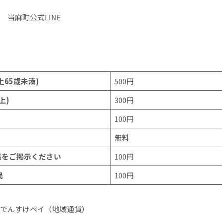
当麻町公式LINE
上65
歳未満)
500円
上)
300円
100円
無料
帳をご掲示ください
100円
民
100円
でんすけペイ（地域通貨）