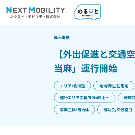
導入事例
【外出促進と交通
当麻」運行開始
エリア/北海道
地域特性/住宅地
運行エリア面積/50㎢以上〜
地域特
事業主体/自治体
補助金/交通空白