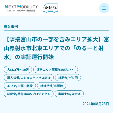
導入事例
【隣接富山市の一部を含みエリア拡大】富
山県射水市北東エリアでの「のるーと射
水」の実証運行開始
人口/3万〜10万
運行エリア面積/50㎢以上〜
導入背景/コミュニティバス転換
補助金/デジ田
エリア/中部・北陸
地域特性/市街地
補助金/共創MaaSプロジェクト
事業主体/自治体
2024年08月28日