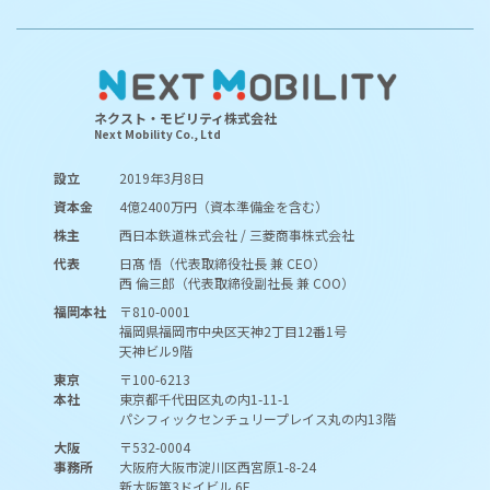
ネクスト・モビリティ株式会社
Next Mobility Co., Ltd
設立
2019年3月8日
資本金
4億2400万円（資本準備金を含む）
株主
西日本鉄道株式会社 / 三菱商事株式会社
代表
日髙 悟（代表取締役社長 兼 CEO）
西 倫三郎（代表取締役副社長 兼 COO）
福岡本社
〒810-0001
福岡県福岡市中央区天神2丁目12番1号
天神ビル9階
東京
〒100-6213
本社
東京都千代田区丸の内1-11-1
パシフィックセンチュリープレイス丸の内13階
大阪
〒532-0004
事務所
大阪府大阪市淀川区西宮原1-8-24
新大阪第3ドイビル 6F