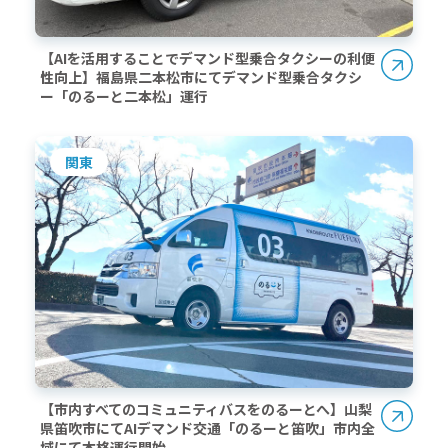
【AIを活用することでデマンド型乗合タクシーの利便
性向上】福島県二本松市にてデマンド型乗合タクシ
ー「のるーと二本松」運行
関東
【市内すべてのコミュニティバスをのるーとへ】山梨
県笛吹市にてAIデマンド交通「のるーと笛吹」市内全
域にて本格運行開始