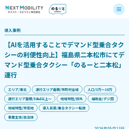
導入事例
【AIを活用することでデマンド型乗合タク
シーの利便性向上】福島県二本松市にてデ
マンド型乗合タクシー「のるーと二本松」
運行
エリア/東北
運行エリア面積/市町村全域
人口/3万〜10万
運行エリア面積/50㎢以上〜
地域特性/郊外
補助金/デジ田
地域特性/市街地
導入背景/乗合タクシー転換
事業主体/自治体
2026年05月13日