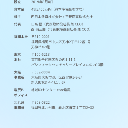
設立
2019年3月8日
資本金
4億2400万円（資本準備金を含む）
株主
西日本鉄道株式会社 / 三菱商事株式会社
代表
日髙 悟（代表取締役社長 兼 CEO）
西 倫三郎（代表取締役副社長 兼 COO）
福岡本社
〒810-0001
福岡県福岡市中央区天神2丁目12番1号
天神ビル9階
東京
〒100-6213
本社
東京都千代田区丸の内1-11-1
パシフィックセンチュリープレイス丸の内13階
大阪
〒532-0004
事務所
大阪府大阪市淀川区西宮原1-8-24
新大阪第3ドイビル 6F
塩尻PJ
地域DXセンター core塩尻
オフィス
北九州
〒803-0822
事務所
福岡県北九州市小倉北区青葉１丁目2−32