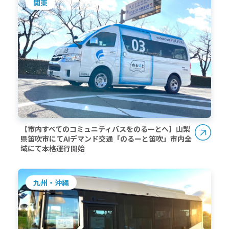
関東
【市内すべてのコミュニティバスをのるーとへ】山梨
県笛吹市にてAIデマンド交通「のるーと笛吹」市内全
域にて本格運行開始
九州・沖縄