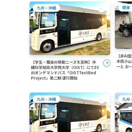
関東
九州・沖縄
【非AI
木県小山
【学生・職員の移動ニーズを反映】沖
ーと お
縄科学技術大学院大学（OIST）にてEV
AIオンデマンドバス「OISTTestBed
Project」第二期 運行開始
九州
九州・沖縄