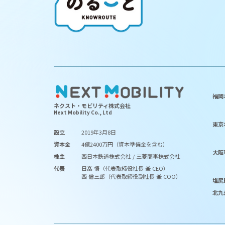
福岡
ネクスト・モビリティ株式会社
Next Mobility Co., Ltd
東京
設立
2019年3月8日
資本金
4億2400万円（資本準備金を含む）
大阪
株主
西日本鉄道株式会社 / 三菱商事株式会社
代表
日髙 悟（代表取締役社長 兼 CEO）
西 倫三郎（代表取締役副社長 兼 COO）
塩尻
北九