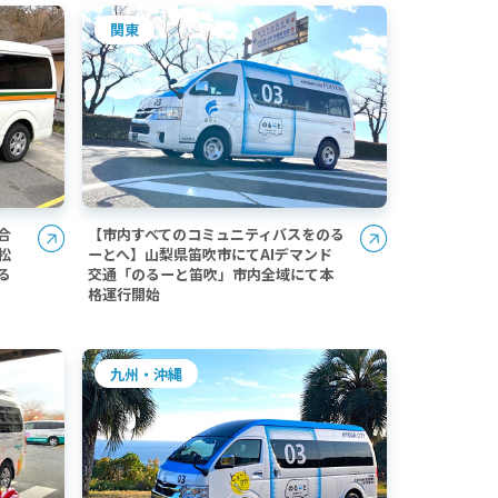
関東
合
【市内すべてのコミュニティバスをのる
松
ーとへ】山梨県笛吹市にてAIデマンド
る
交通「のるーと笛吹」市内全域にて本
格運行開始
九州・沖縄