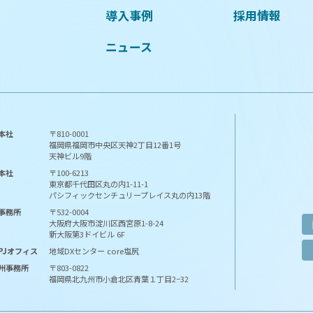
導入事例
採用情報
ニュース
本社
〒810-0001
福岡県福岡市中央区天神2丁目12番1号
天神ビル9階
本社
〒100-6213
東京都千代田区丸の内1-11-1
パシフィックセンチュリープレイス丸の内13階
事務所
〒532-0004
大阪府大阪市淀川区西宮原1-8-24
新大阪第3ドイビル 6F
PJ
オフィス
地域DXセンター core塩尻
州
事務所
〒803-0822
福岡県北九州市小倉北区青葉１丁目2−32