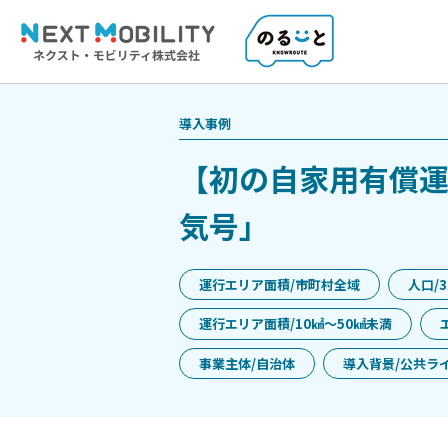
導入事例
【初の自家用有償
気号」
運行エリア面積/市町村全域
人口/
運行エリア面積/10㎢〜50㎢未満
事業主体/自治体
導入背景/公共ラ