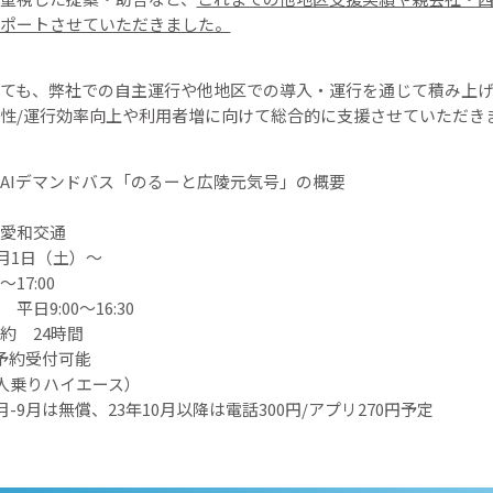
ポートさせていただきました。
ても、弊社での自主運行や他地区での導入・運行を通じて積み上
性/運行効率向上や利用者増に向けて総合的に支援させていただき
AIデマンドバス「のるーと広陵元気号」の概要
愛和交通
7月1日（土）〜
〜17:00
日9:00〜16:30
24時間
予約受付可能
0人乗りハイエース）
-9月は無償、23年10月以降は電話300円/アプリ270円予定