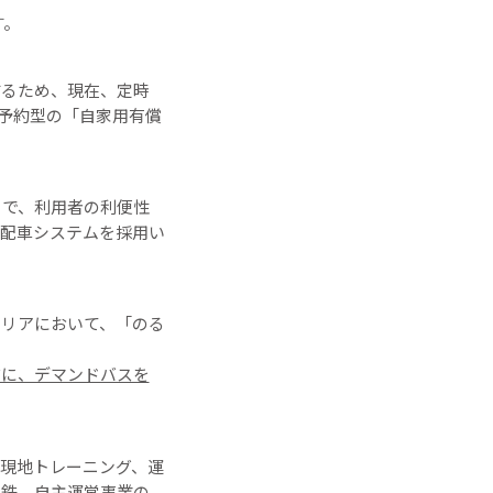
す。
するため、現在、定時
、予約型の「自家用有償
とで、利用者の利便性
ス配車システムを採用い
リアにおいて、「のる
前に、デマンドバスを
現地トレーニング、運
西鉄、自主運営事業の