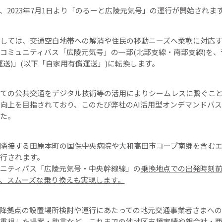
、2023年7月1日より「のるーと広陵元気号」の運行が開始されま
しては、交通空白地帯への解消や住民の移動ニーズへ柔軟に対応
コミュニティバス「広陵元気号」の一部(北部支線・南部支線)を
運送)」(以下「自家用有償運送」)に転換します。
ての公共交通をデジタル技術等の活用によりシームレスに繋ぐこ
向上を目指されており、このたび弊社のAI活用型オンデマンドバ
た。
隣接する田原本町の国保中央病院や大和高田市コープ南郷を含むエ
行されます。
ニティバス「広陵元気号・中央幹線線」の
乗換地点での出発時刻
、スムーズな乗り換えも実現します。
降拠点の設置場所検討や運行にあたっての地元交通事業者さまへの
重視した提案・助言など、
これまでの他地区支援実績や親会社・