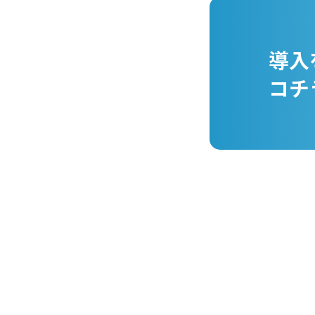
導入
コチ