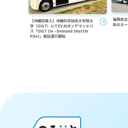
福岡県古
【沖縄初導入】沖縄科学技術大学院大
転のるー
学（OIST）にてEV AIオンデマンドバ
ス「OIST On－Demand Shuttle
Pilot」実証運行開始