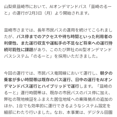
山梨県韮崎市において、AIオンデマンドバス「韮崎のるー
と」の運行が2月3日（月）より開始されます。
韮崎市さまでは、長年市民バスの運用を続けてこられまし
たが、
バス停までのアクセスや待ち時間といった利用者の
利便性、また運行収支や運転手の不足など将来への運行持
続可能性に課題
があり、このたび弊社のAI型オンデマンド
バスシステム「のるーと」を採用いただきました。
今回の運行では、市民バス竜岡線において運行し、
朝夕の
乗客が多い時間帯は既存のバス運行、日中の運行をAIオン
デマンドバス運行とハイブリッドで運行
します。「韮崎の
るーと」運行時間帯は、既存の市民バスのバス停に加え、
弊社の現地検証をふまえた居住地域への乗降拠点の追加の
ほか、1台でも効率的に運行できるようなシステム設定を
細部にわたり行いました。なお、本事業は、デジタル田園