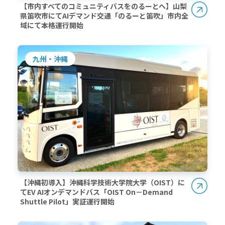
【市内すべてのコミュニティバスをのるーとへ】山梨
県笛吹市にてAIデマンド交通「のるーと笛吹」市内全
域にて本格運行開始
九州・沖縄
【沖縄初導入】沖縄科学技術大学院大学（OIST）に
てEV AIオンデマンドバス「OIST On－Demand
Shuttle Pilot」実証運行開始