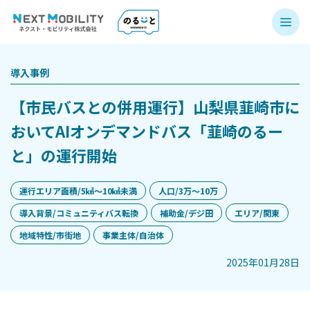
導入事例
【市民バスとの併用運行】山梨県韮崎市に
おいてAIオンデマンドバス「韮崎のるー
と」の運行開始
運行エリア面積/5㎢〜10㎢未満
人口/3万〜10万
導入背景/コミュニティバス転換
補助金/デジ田
エリア/関東
地域特性/市街地
事業主体/自治体
2025年01月28日