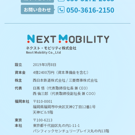
050-3616-2150
お問い合わせ
ネクスト・モビリティ株式会社
Next Mobility Co., Ltd
設立
2019年3月8日
資本金
4億2400万円（資本準備金を含む）
株主
西日本鉄道株式会社 / 三菱商事株式会社
代表
日髙 悟（代表取締役社長 兼 CEO）
西 倫三郎（代表取締役副社長 兼 COO）
福岡本社
〒810-0001
福岡県福岡市中央区天神2丁目12番1号
天神ビル9階
東京
〒100-6213
本社
東京都千代田区丸の内1-11-1
パシフィックセンチュリープレイス丸の内13階