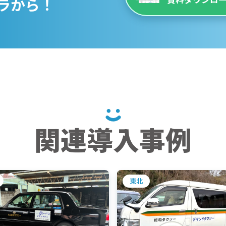
ラから！
関連導入事例
東北