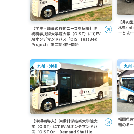
【非AI
木県小山
【学生・職員の移動ニーズを反映】沖
ーと お
縄科学技術大学院大学（OIST）にてEV
AIオンデマンドバス「OISTTestBed
Project」第二期 運行開始
九州
九州・沖縄
福岡県古
【沖縄初導入】沖縄科学技術大学院大
転のるー
学（OIST）にてEV AIオンデマンドバ
ス「OIST On－Demand Shuttle