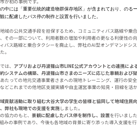
市が初の事例です。
の中には「重要伝統的建造物群保存地区」が含まれており、のる
観に配慮したバス停の制作と設置を行いました。
地域の公共交通手段を担保するため、コミュニティバス路線や乗
、その一部について、利用者数の増加や利用者の更なる利便性の
ィバス路線と乗合タクシーを廃止し、弊社のAI型オンデマンドシ
た。
では、
アプリおよび丹波篠山市LINE公式アカウントとの連携によ
約システムの構築、丹波篠山市さまのニーズに応じた車輌および
あたっての地元交通事業者さまへの現地トレーニング、運行の安全
などこれまでの他地区支援実績や自主運営事業の知見・目線を活
域貢献活動に取り組む大谷大学の学生の皆様と協同して地域住民
、弊社も現地での支援を実施
しました。
の協力のもと、
景観に配慮したバス停を制作し、設置
を行いまし
組みの事例であり、今後も各地域の背景に寄り添った導入支援を行