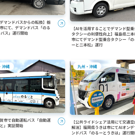
型デマンドバスからの転換】栃
市にて、デマンドバス「のる
【AIを活用することでデマンド型乗
ーバス」運行開始
タクシーの利便性向上】福島県二本
市にてデマンド型乗合タクシー「の
ーと二本松」運行
・沖縄
九州・沖縄
賀市で自動運転バス「自動運
【公共ライドシェア活用にて交通空
と」実証開始
解消】福岡県うきは市にてAIオンデ
ンドバス「のるーとうきは」運行開