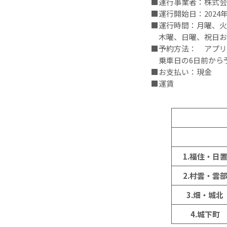
■運行事業者：株式会
■運行開始日：2024年
■運行時間：月曜、火
木曜、日曜、祝日およ
■予約方法： アプリ/
乗車日の6日前から
■お支払い：現金
■運賃
1.福住・日
2.村雲・雲
3.畑・城北
4.城下町