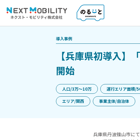
導入事例
【兵庫県初導入】
開始
人口/3万〜10万
運行エリア面積/5
エリア/関西
事業主体/自治体
兵庫県丹波篠山市にて