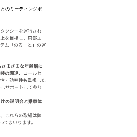
ーとのミーティングポ
合タクシーを運行され
向上を目指し、東部エ
ステム「のるーと」の運
るさまざまな年齢層に
架装の調達、
コールセ
性・効率性も重視した
かしサポートして参り
向けの説明会と乗車体
た。これらの取組は弊
ってまいります。