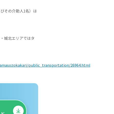
びその介助人1名）は
畑・城北エリアではタ
yamasozokakari/public_transportation/26964.html
・
ード