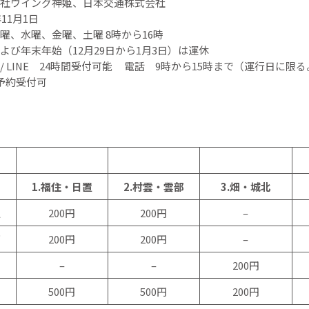
社ウイング神姫、日本交通株式会社
11月1日
曜、水曜、金曜、土曜 8時から16時
び年末年始（12月29日から1月3日）は運休
 LINE 24時間受付可能 電話 9時から15時まで（運行日に限る
予約受付可
1.福住・日置
2.村雲・雲部
3.畑・城北
置
200円
200円
–
部
200円
200円
–
–
–
200円
500円
500円
200円