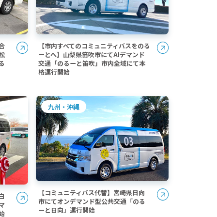
合
【市内すべてのコミュニティバスをのる
松
ーとへ】山梨県笛吹市にてAIデマンド
る
交通「のるーと笛吹」市内全域にて本
格運行開始
九州・沖縄
【コミュニティバス代替】宮崎県日向
白
市にてオンデマンド型公共交通「のる
マ
ーと日向」運行開始
始