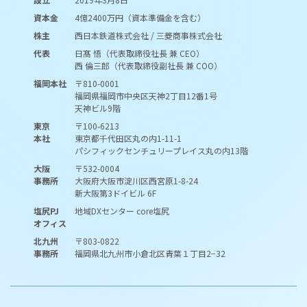
資本金
4億2400万円（資本準備金を含む）
株主
西日本鉄道株式会社 / 三菱商事株式会社
代表
日髙 悟（代表取締役社長 兼 CEO）
西 倫三郎（代表取締役副社長 兼 COO）
福岡本社
〒810-0001
福岡県福岡市中央区天神2丁目12番1号
天神ビル9階
東京
〒100-6213
本社
東京都千代田区丸の内1-11-1
パシフィックセンチュリープレイス丸の内13階
大阪
〒532-0004
事務所
大阪府大阪市淀川区西宮原1-8-24
新大阪第3ドイビル 6F
塩尻PJ
地域DXセンター core塩尻
オフィス
北九州
〒803-0822
事務所
福岡県北九州市小倉北区青葉１丁目2−32