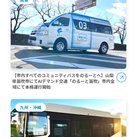
【市内すべてのコミュニティバスをのるーとへ】山梨
県笛吹市にてAIデマンド交通「のるーと笛吹」市内全
域にて本格運行開始
九州・沖縄