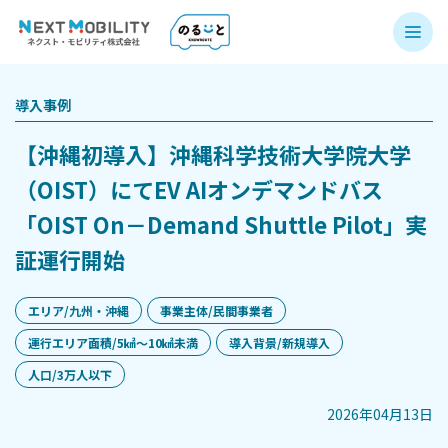
導入事例
【沖縄初導入】沖縄科学技術大学院大学
（OIST）にてEV AIオンデマンドバス
「OIST On－Demand Shuttle Pilot」実
証運行開始
エリア/九州・沖縄
事業主体/民間事業者
運行エリア面積/5㎢〜10㎢未満
導入背景/新規導入
人口/3万人以下
2026年04月13日