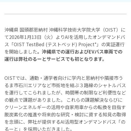
沖縄県 国頭郡恩納村 沖縄科学技術大学院大学（OIST）に
て2026年1月13日（火）よりAIを活用したオンデマンドバ
ス「OIST TestBed (テストベッド) Project*」の実証運行
を開始しました
。沖縄県での運行およびEVバス車両での
運行は弊社のるーとサービスでも初となります。
OISTでは、通勤・通学者向けに学内と恩納村や隣接市う
るま市石川エリアなど市街地を結ぶ３路線のシャトルバス
を運行してこられましたが、時間帯の制限など利便性など
の観点で課題がありました。 これらの課題解決ならびに
クリーンエネルギーの活用や自家用車からの転換を目指す
脱炭素化の推進や将来的な研究・検討に資する知見の取得
を念頭に、弊社が提供するAI活用型オンデマンドバス「の
るーと」を採用いただきました。