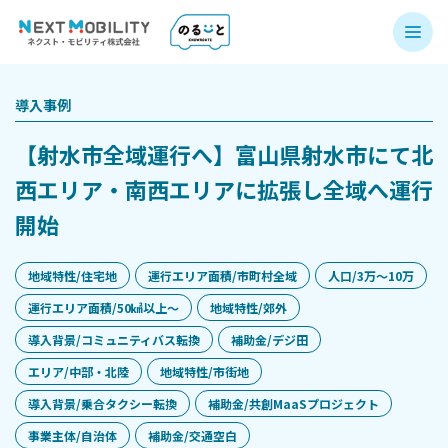
導入事例
【射水市全域運行へ】富山県射水市にて北
西エリア・南西エリアに拡張し全域へ運行
開始
地域特性/住宅地
運行エリア面積/市町村全域
人口/3万〜10万
運行エリア面積/50㎢以上〜
地域特性/郊外
導入背景/コミュニティバス転換
補助金/デジ田
エリア/中部・北陸
地域特性/市街地
導入背景/乗合タクシー転換
補助金/共創MaaSプロジェクト
事業主体/自治体
補助金/交通空白