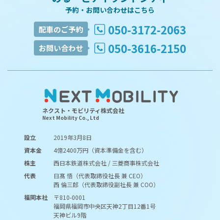
予約・お問い合わせはこちら
050-3172-2063
配車のご予約
050-3616-2150
お問い合わせ
ネクスト・モビリティ株式会社
Next Mobility Co., Ltd
設立
2019年3月8日
資本金
4億2400万円（資本準備金を含む）
株主
西日本鉄道株式会社 / 三菱商事株式会社
代表
日髙 悟（代表取締役社長 兼 CEO）
西 倫三郎（代表取締役副社長 兼 COO）
福岡本社
〒810-0001
福岡県福岡市中央区天神2丁目12番1号
天神ビル9階