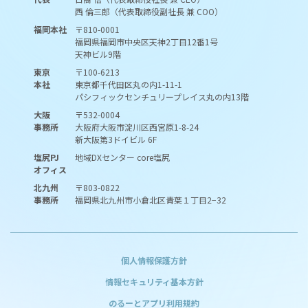
西 倫三郎（代表取締役副社長 兼 COO）
福岡本社
〒810-0001
福岡県福岡市中央区天神2丁目12番1号
天神ビル9階
東京
〒100-6213
本社
東京都千代田区丸の内1-11-1
パシフィックセンチュリープレイス丸の内13階
大阪
〒532-0004
事務所
大阪府大阪市淀川区西宮原1-8-24
新大阪第3ドイビル 6F
塩尻PJ
地域DXセンター core塩尻
オフィス
北九州
〒803-0822
事務所
福岡県北九州市小倉北区青葉１丁目2−32
個人情報保護方針
情報セキュリティ基本方針
のるーとアプリ利用規約