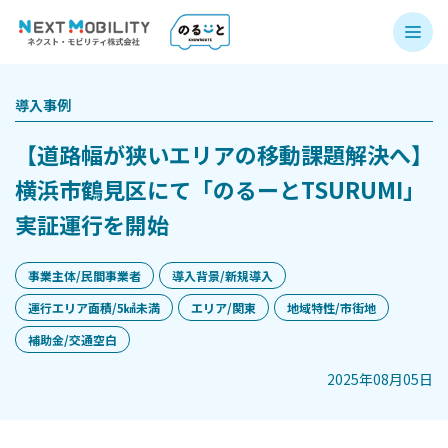
導入事例
【道路幅が狭いエリアの移動課題解決へ】
横浜市鶴見区にて「のるーとTSURUMI」
実証運行を開始
事業主体/民間事業者
導入背景/新規導入
運行エリア面積/5㎢未満
エリア/関東
地域特性/市街地
補助金/交通空白
2025年08月05日