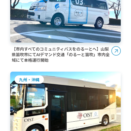
【市内すべてのコミュニティバスをのるーとへ】山梨
県笛吹市にてAIデマンド交通「のるーと笛吹」市内全
域にて本格運行開始
九州・沖縄