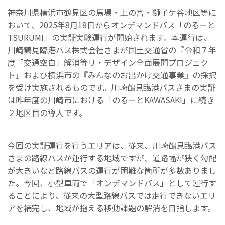
神奈川県横浜市鶴見区の馬場・上の宮・獅子ケ谷地区等に
おいて、2025年8月18日からオンデマンドバス「のるーと
TSURUMI」の実証実験運行が開始されます。本運行は、
川崎鶴見臨港バス株式会社さまが国土交通省の『令和７年
度「交通空白」解消等リ・デザイン全面展開プロジェク
ト』および横浜市の『みんなのお出かけ交通事業』の採択
を受け実施されるものです。川崎鶴見臨港バスさまの実証
は昨年度の川崎市における「のるーとKAWASAKI」に続き
２地区目の導入です。
今回の実証運行を行うエリアは、従来、川崎鶴見臨港バス
さまの路線バスが運行する地域ですが、道路幅が狭く勾配
が大きいなど路線バスの運行が困難な箇所が多数ありまし
た。今回、小型車両で「オンデマンドバス」として運行す
ることにより、従来の大型路線バスでは走行できないエリ
アを補完し、地域が抱える移動課題の解消を目指します。